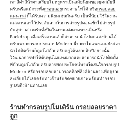
เทาสีดำสีน้ำตาลเรียบไม่หรูหราเป็นสมัยนิยมของยุคสมัยนี้
ครับหรือแม้กระทั่ง
กรอบลอย
กระดาษโฟโต้ หรือ
กรอบลอย
แคนวาส
ก็ได้รับความนิยมเช่นกันครับ เป็นที่นิยมใช้ในงาน
แต่งงานเอาไว้ประดับฉากในการถ่ายรูปตอนเข้าไปถ่ายรูป
กับคู่บ่าวสาวครับทั้งปิดในงานแต่งตามทางเดินหรือ
Backdrop เมื่อเสร็จงานแล้วก็สามารถนำไปตกแต่งบ้านได้
ครับเพราะกรอบประเภท Modern นี้ราคาไม่แพงแถมยังสวย
นำไปติดบ้านก็ดูเก๋ไก๋ด้วยครับอยู่ได้หลายสิบปีอย่างนั้น
วิวัฒนาการทำให้ต้นทุนไม่แพงมากและสามารถนำไปติดตั้ง
ที่บ้านดูเก๋ไก๋ด้วยครับสารพัดประโยชน์ท่านใดสนใจกรอบรูป
Modern หรือกรอบลอยสามารถคลิกที่ลิงค์ด้านล่างเพื่อดูราย
ละเอียดได้เลยครับทางร้านรับอัดขยายภาพพร้อมทำกรอบ
รูปส่งถึงบ้านท่านเลย
ร้านทำกรอบรูปโมเดิร์น กรอบลอยราคา
ถูก